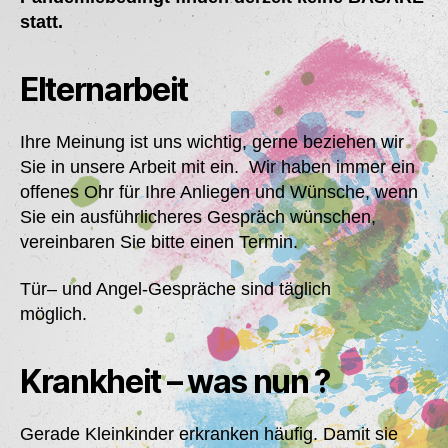
statt.
Elternarbeit
Ihre Meinung ist uns wichtig, gerne beziehen wir
Sie in unsere Arbeit mit ein. Wir haben immer ein
offenes Ohr für Ihre Anliegen und Wünsche, wenn
Sie ein ausführlicheres Gespräch wünschen,
vereinbaren Sie bitte einen Termin.
Tür– und Angel-Gespräche sind täglich
möglich.
Krankheit – was nun ?
Gerade Kleinkinder erkranken häufig. Damit sie