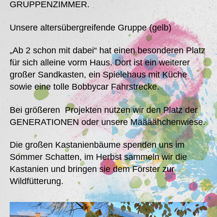
GRUPPENZIMMER.
Unsere altersübergreifende Gruppe (gelb)
„Ab 2 schon mit dabei“ hat einen besonderen Platz
für sich alleine vorm Haus. Dort ist ein weiterer
großer Sandkasten, ein Spielehaus mit Küche
sowie eine tolle Bobbycar Fahrstrecke.
Bei größeren Projekten nutzen wir den Platz der
GENERATIONEN oder unsere Määäähchenwiese.
Die großen Kastanienbäume spenden uns im
Sommer Schatten, im Herbst sammeln wir die
Kastanien und bringen sie dem Förster zur
Wildfütterung.